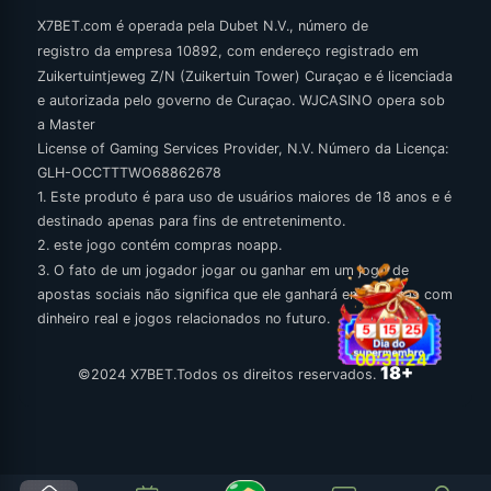
X7BET.com é operada pela Dubet N.V., número de
registro da empresa 10892, com endereço registrado em
Zuikertuintjeweg Z/N (Zuikertuin Tower) Curaçao e é licenciada
e autorizada pelo governo de Curaçao. WJCASINO opera sob
a Master
License of Gaming Services Provider, N.V. Número da Licença:
GLH-OCCTTTWO68862678
1. Este produto é para uso de usuários maiores de 18 anos e é
destinado apenas para fins de entretenimento.
2. este jogo contém compras noapp.
3. O fato de um jogador jogar ou ganhar em um jogo de
apostas sociais não significa que ele ganhará em apostas com
dinheiro real e jogos relacionados no futuro.
00:31:23
18+
©2024 X7BET.Todos os direitos reservados.