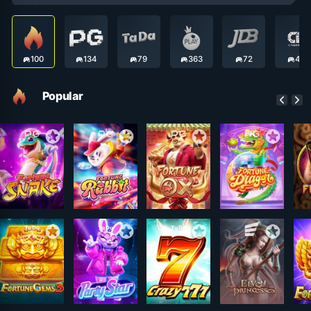
100
134
79
363
72
44
Popular