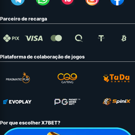
Parceiro de recarga
Plataforma de colaboração de jogos
Por que escolher X7BET?