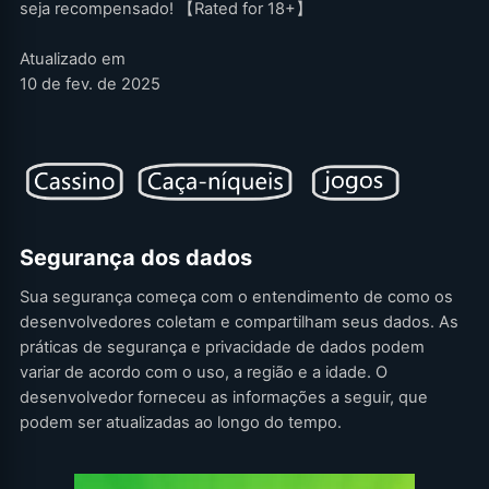
seja recompensado! 【Rated for 18+】
Atualizado em
10 de fev. de 2025
Segurança dos dados
Sua segurança começa com o entendimento de como os
desenvolvedores coletam e compartilham seus dados. As
práticas de segurança e privacidade de dados podem
variar de acordo com o uso, a região e a idade. O
desenvolvedor forneceu as informações a seguir, que
podem ser atualizadas ao longo do tempo.