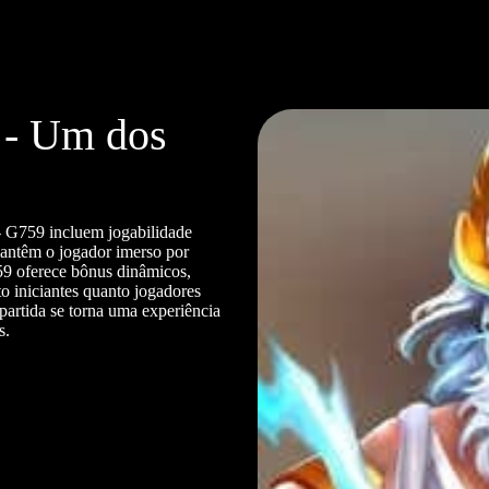
 - Um dos
 - G759 incluem jogabilidade
 mantêm o jogador imerso por
59 oferece bônus dinâmicos,
to iniciantes quanto jogadores
artida se torna uma experiência
s.