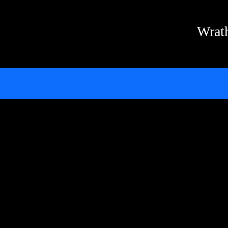
Wrath