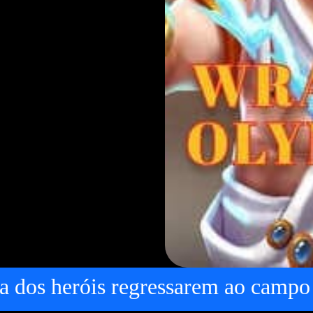
a dos heróis regressarem ao campo