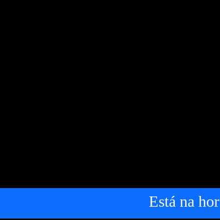
Está na hor