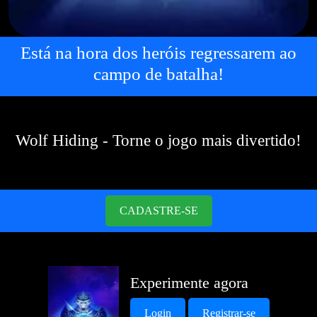
Está na hora dos heróis regressarem ao
campo de batalha!
Wolf Hiding - Torne o jogo mais divertido!
CADASTRE-SE
Experimente agora
Login
Registrar-se