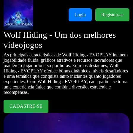
Login
Registrar-se
Wolf Hiding - Um dos melhores
videojogos
As principais características de Wolf Hiding - EVOPLAY incluem
jogabilidade fluida, gráficos atrativos e recursos inovadores que
mantêm o jogador imerso por horas. Entre os destaques, Wolf
Hiding - EVOPLAY oferece bônus dinâmicos, níveis desafiadores
e uma temática que conquista tanto iniciantes quanto jogadores
experientes. Com Wolf Hiding - EVOPLAY, cada partida se torna
uma experiência única que combina diversão, estratégia e
recompensas.
CADASTRE-SE