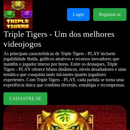
Login
Registrar-se
Triple Tigers - Um dos melhores
videojogos
As principais características de Triple Tigers - PLAY incluem
jogabilidade fluida, gráficos atrativos e recursos inovadores que
mantêm o jogador imerso por horas. Entre os destaques, Triple
Tigers - PLAY oferece bônus dinâmicos, níveis desafiadores e uma
temática que conquista tanto iniciantes quanto jogadores
experientes. Com Triple Tigers - PLAY, cada partida se torna uma
experiência única que combina diversão, estratégia e recompensas.
CADASTRE-SE