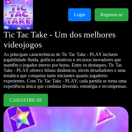
Login
Registrar-se
Tic Tac Take - Um dos melhores
videojogos
As principais características de Tic Tac Take - PLAY incluem
jogabilidade fluida, gráficos atrativos e recursos inovadores que
mantêm o jogador imerso por horas. Entre os destaques, Tic Tac
Take - PLAY oferece bônus dinâmicos, níveis desafiadores e uma
temática que conquista tanto iniciantes quanto jogadores
experientes. Com Tic Tac Take - PLAY, cada partida se torna uma
experiência única que combina diversão, estratégia e recompensas.
CADASTRE-SE