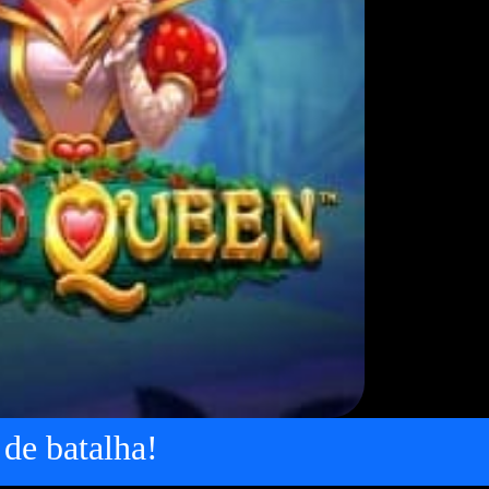
 de batalha!