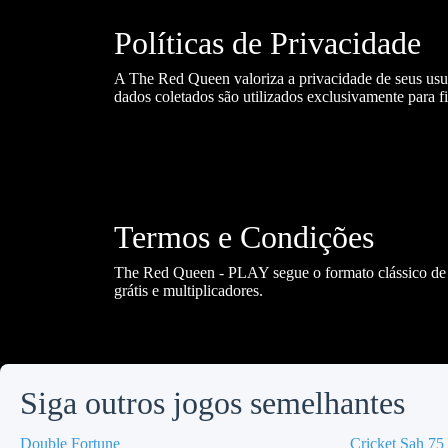
Políticas de Privacidade
A The Red Queen valoriza a privacidade de seus usuá
dados coletados são utilizados exclusivamente para f
Termos e Condições
The Red Queen - PLAY segue o formato clássico de c
grátis e multiplicadores.
Siga outros jogos semelhantes
Double Fortune
Cricket Sah 75