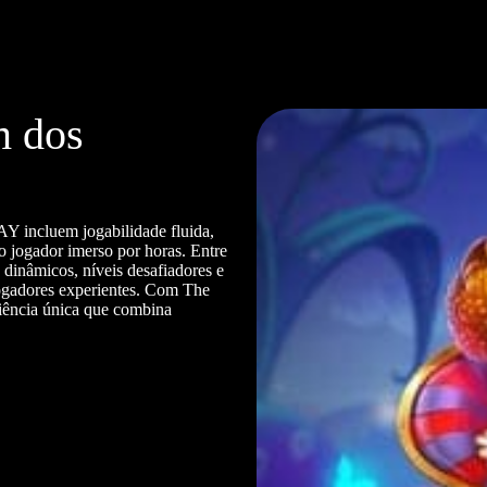
m dos
AY incluem jogabilidade fluida,
o jogador imerso por horas. Entre
inâmicos, níveis desafiadores e
jogadores experientes. Com The
iência única que combina