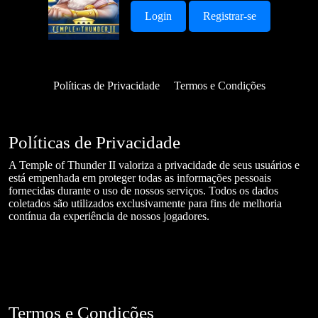
Login
Registrar-se
Políticas de Privacidade
Termos e Condições
Políticas de Privacidade
A Temple of Thunder II valoriza a privacidade de seus usuários e
está empenhada em proteger todas as informações pessoais
fornecidas durante o uso de nossos serviços. Todos os dados
coletados são utilizados exclusivamente para fins de melhoria
contínua da experiência de nossos jogadores.
Termos e Condições