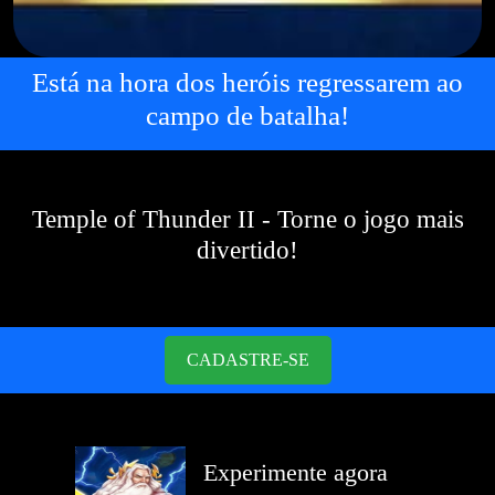
Está na hora dos heróis regressarem ao
campo de batalha!
Temple of Thunder II - Torne o jogo mais
divertido!
CADASTRE-SE
Experimente agora