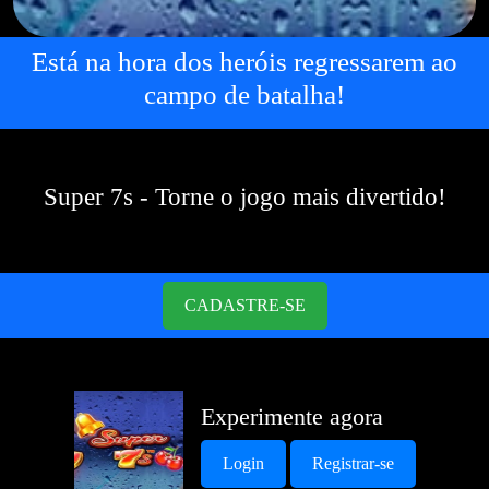
Está na hora dos heróis regressarem ao
campo de batalha!
Super 7s - Torne o jogo mais divertido!
CADASTRE-SE
Experimente agora
Login
Registrar-se