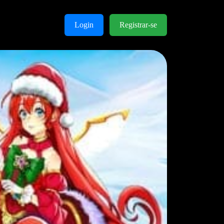
Login
Registrar-se