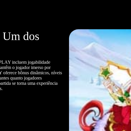
 - Um dos
 - PLAY incluem jogabilidade
 mantêm o jogador imerso por
AY oferece bônus dinâmicos, níveis
iantes quanto jogadores
artida se torna uma experiência
s.