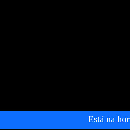
Está na hor