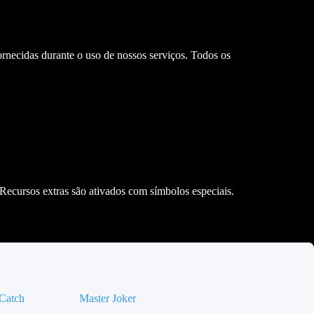
ornecidas durante o uso de nossos serviços. Todos os
Recursos extras são ativados com símbolos especiais.
 Catch
Master Joker