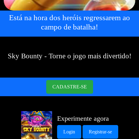
Está na hora dos heróis regressarem ao
campo de batalha!
Sky Bounty - Torne o jogo mais divertido!
CADASTRE-SE
Experimente agora
Login
Registrar-se