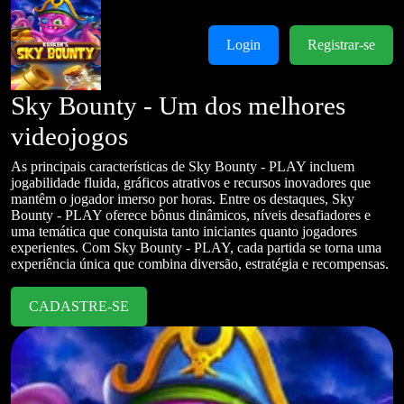
Login
Registrar-se
Sky Bounty - Um dos melhores
videojogos
As principais características de Sky Bounty - PLAY incluem
jogabilidade fluida, gráficos atrativos e recursos inovadores que
mantêm o jogador imerso por horas. Entre os destaques, Sky
Bounty - PLAY oferece bônus dinâmicos, níveis desafiadores e
uma temática que conquista tanto iniciantes quanto jogadores
experientes. Com Sky Bounty - PLAY, cada partida se torna uma
experiência única que combina diversão, estratégia e recompensas.
CADASTRE-SE