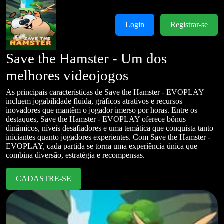
Login
Registrar-se
Save the Hamster - Um dos
melhores videojogos
As principais características de Save the Hamster - EVOPLAY
incluem jogabilidade fluida, gráficos atrativos e recursos
inovadores que mantêm o jogador imerso por horas. Entre os
destaques, Save the Hamster - EVOPLAY oferece bônus
dinâmicos, níveis desafiadores e uma temática que conquista tanto
iniciantes quanto jogadores experientes. Com Save the Hamster -
EVOPLAY, cada partida se torna uma experiência única que
combina diversão, estratégia e recompensas.
CADASTRE-SE