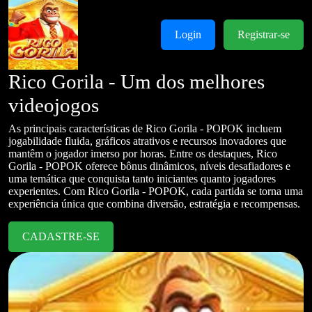
Login
Registrar-se
Rico Gorila - Um dos melhores
videojogos
As principais características de Rico Gorila - POPOK incluem
jogabilidade fluida, gráficos atrativos e recursos inovadores que
mantêm o jogador imerso por horas. Entre os destaques, Rico
Gorila - POPOK oferece bônus dinâmicos, níveis desafiadores e
uma temática que conquista tanto iniciantes quanto jogadores
experientes. Com Rico Gorila - POPOK, cada partida se torna uma
experiência única que combina diversão, estratégia e recompensas.
CADASTRE-SE