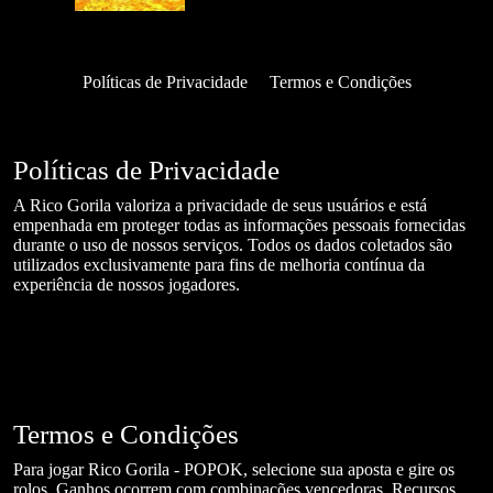
Políticas de Privacidade
Termos e Condições
Políticas de Privacidade
A Rico Gorila valoriza a privacidade de seus usuários e está
empenhada em proteger todas as informações pessoais fornecidas
durante o uso de nossos serviços. Todos os dados coletados são
utilizados exclusivamente para fins de melhoria contínua da
experiência de nossos jogadores.
Termos e Condições
Para jogar Rico Gorila - POPOK, selecione sua aposta e gire os
rolos. Ganhos ocorrem com combinações vencedoras. Recursos