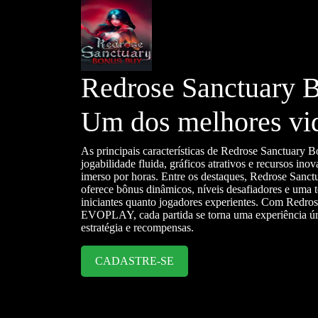
Redrose Sanctuary 
Um dos melhores vi
As principais características de Redrose Sanctua
jogabilidade fluida, gráficos atrativos e recursos i
imerso por horas. Entre os destaques, Redrose Sa
oferece bônus dinâmicos, níveis desafiadores e uma t
iniciantes quanto jogadores experientes. Com Redro
EVOPLAY, cada partida se torna uma experiência ún
estratégia e recompensas.
CADASTRE-SE