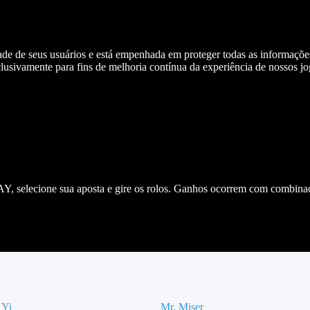
e de seus usuários e está empenhada em proteger todas as informações
clusivamente para fins de melhoria contínua da experiência de nossos j
 selecione sua aposta e gire os rolos. Ganhos ocorrem com combinaç
 Yi
Mr. Miser