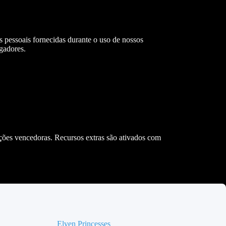
 pessoais fornecidas durante o uso de nossos
ogadores.
ões vencedoras. Recursos extras são ativados com
Elven Princesses