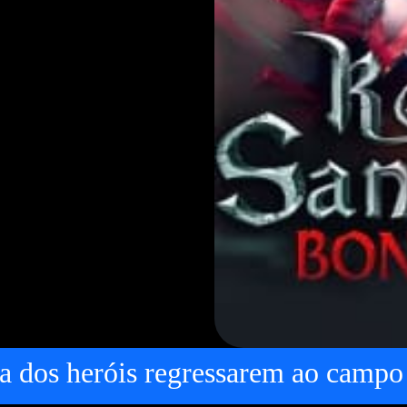
a dos heróis regressarem ao campo