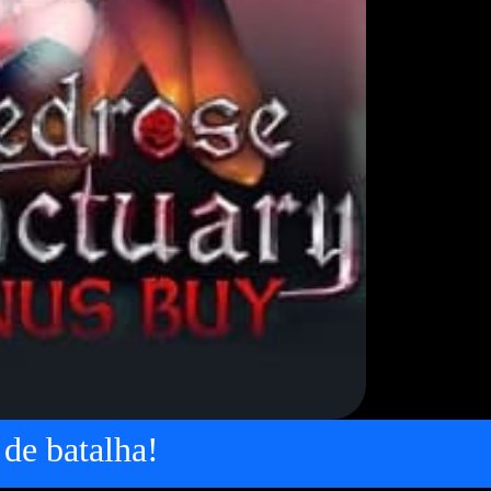
 de batalha!