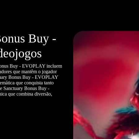
Bonus Buy -
deojogos
ry Bonus Buy - EVOPLAY incluem
novadores que mantêm o jogador
nctuary Bonus Buy - EVOPLAY
emática que conquista tanto
se Sanctuary Bonus Buy -
ica que combina diversão,