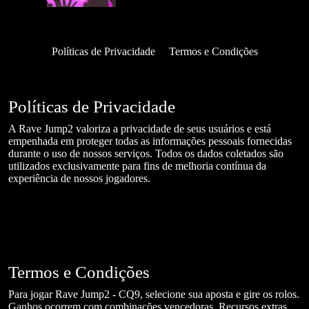
Políticas de Privacidade
Termos e Condições
Políticas de Privacidade
A Rave Jump2 valoriza a privacidade de seus usuários e está
empenhada em proteger todas as informações pessoais fornecidas
durante o uso de nossos serviços. Todos os dados coletados são
utilizados exclusivamente para fins de melhoria contínua da
experiência de nossos jogadores.
Termos e Condições
Para jogar Rave Jump2 - CQ9, selecione sua aposta e gire os rolos.
Ganhos ocorrem com combinações vencedoras. Recursos extras