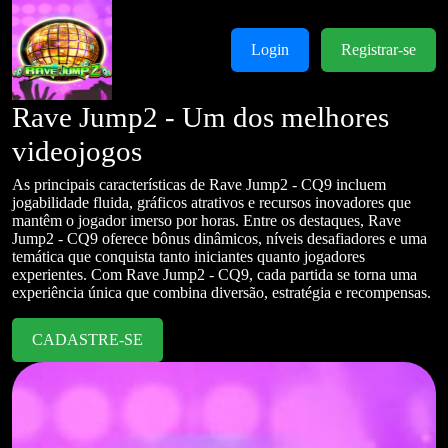
Login
Registrar-se
Rave Jump2 - Um dos melhores
videojogos
As principais características de Rave Jump2 - CQ9 incluem
jogabilidade fluida, gráficos atrativos e recursos inovadores que
mantêm o jogador imerso por horas. Entre os destaques, Rave
Jump2 - CQ9 oferece bônus dinâmicos, níveis desafiadores e uma
temática que conquista tanto iniciantes quanto jogadores
experientes. Com Rave Jump2 - CQ9, cada partida se torna uma
experiência única que combina diversão, estratégia e recompensas.
CADASTRE-SE