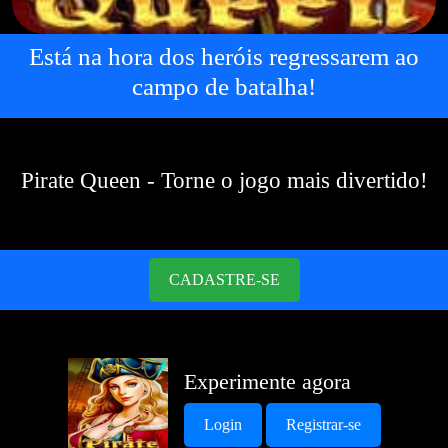
Está na hora dos heróis regressarem ao
campo de batalha!
Pirate Queen - Torne o jogo mais divertido!
CADASTRE-SE
Experimente agora
Login
Registrar-se