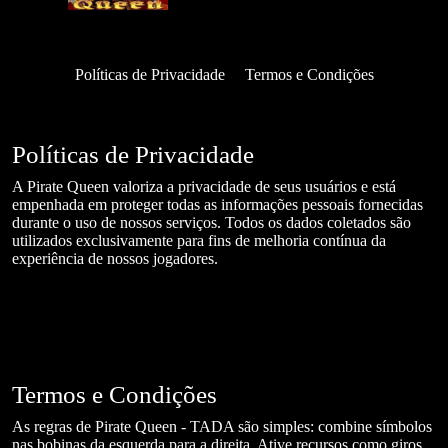
Políticas de Privacidade
Termos e Condições
Políticas de Privacidade
A Pirate Queen valoriza a privacidade de seus usuários e está
empenhada em proteger todas as informações pessoais fornecidas
durante o uso de nossos serviços. Todos os dados coletados são
utilizados exclusivamente para fins de melhoria contínua da
experiência de nossos jogadores.
Termos e Condições
As regras de Pirate Queen - TADA são simples: combine símbolos
nas bobinas da esquerda para a direita. Ative recursos como giros