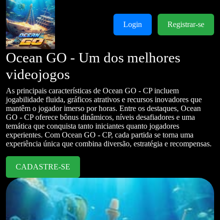
Login
Registrar-se
Ocean GO - Um dos melhores
videojogos
As principais características de Ocean GO - CP incluem
jogabilidade fluida, gráficos atrativos e recursos inovadores que
mantêm o jogador imerso por horas. Entre os destaques, Ocean
GO - CP oferece bônus dinâmicos, níveis desafiadores e uma
temática que conquista tanto iniciantes quanto jogadores
experientes. Com Ocean GO - CP, cada partida se torna uma
experiência única que combina diversão, estratégia e recompensas.
CADASTRE-SE