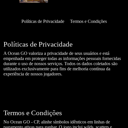
Políticas de Privacidade
Termos e Condições
Políticas de Privacidade
A Ocean GO valoriza a privacidade de seus usuários e está
empenhada em proteger todas as informações pessoais fornecidas
durante o uso de nossos serviços. Todos os dados coletados são
utilizados exclusivamente para fins de melhoria contínua da
experiência de nossos jogadores.
Termos e Condições
No Ocean GO - CP, alinhe símbolos idênticos em linhas de
pagamento ativas para ganhar. O jogo inclui wilds, scatters e