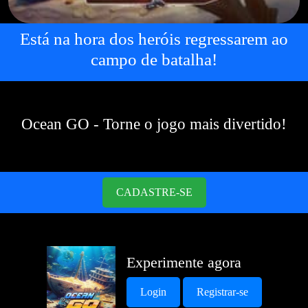
Está na hora dos heróis regressarem ao
campo de batalha!
Ocean GO - Torne o jogo mais divertido!
CADASTRE-SE
Experimente agora
Login
Registrar-se