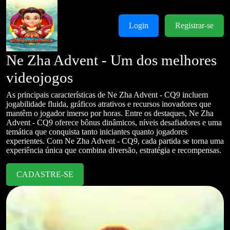
Login
Registrar-se
Ne Zha Advent - Um dos melhores
videojogos
As principais características de Ne Zha Advent - CQ9 incluem
jogabilidade fluida, gráficos atrativos e recursos inovadores que
mantêm o jogador imerso por horas. Entre os destaques, Ne Zha
Advent - CQ9 oferece bônus dinâmicos, níveis desafiadores e uma
temática que conquista tanto iniciantes quanto jogadores
experientes. Com Ne Zha Advent - CQ9, cada partida se torna uma
experiência única que combina diversão, estratégia e recompensas.
CADASTRE-SE