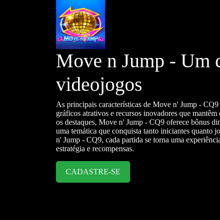
Move n Jump - Um d
videojogos
As principais características de Move n' Jump - CQ9 
gráficos atrativos e recursos inovadores que mantêm 
os destaques, Move n' Jump - CQ9 oferece bônus din
uma temática que conquista tanto iniciantes quanto
n' Jump - CQ9, cada partida se torna uma experiênci
estratégia e recompensas.
CADASTRE-SE