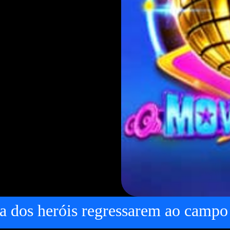
a dos heróis regressarem ao campo