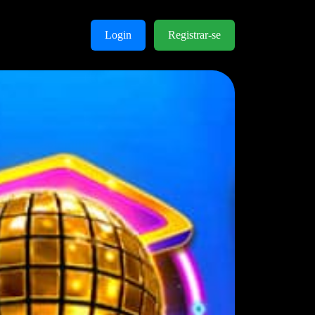
Login
Registrar-se