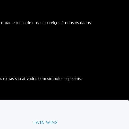
 durante o uso de nossos serviços. Todos os dados
extras são ativados com símbolos especiais.
TWIN WINS