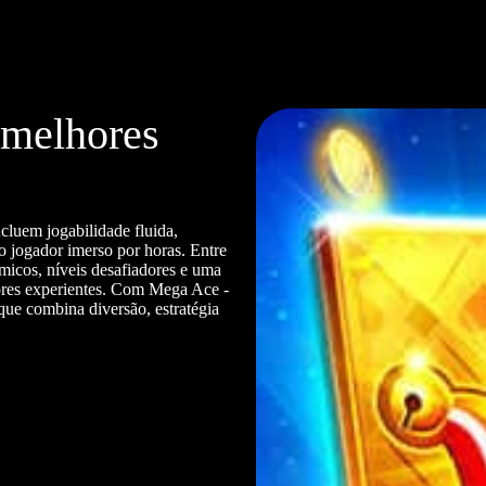
melhores
cluem jogabilidade fluida,
o jogador imerso por horas. Entre
icos, níveis desafiadores e uma
dores experientes. Com Mega Ace -
ue combina diversão, estratégia