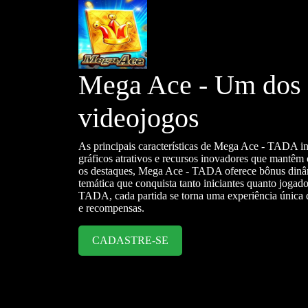
Mega Ace - Um dos 
videojogos
As principais características de Mega Ace - TADA in
gráficos atrativos e recursos inovadores que mantêm 
os destaques, Mega Ace - TADA oferece bônus dinâm
temática que conquista tanto iniciantes quanto joga
TADA, cada partida se torna uma experiência única q
e recompensas.
CADASTRE-SE