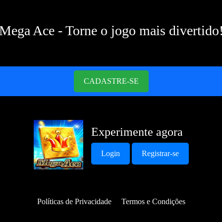
Mega Ace - Torne o jogo mais divertido
CADASTRE-SE
Experimente agora
Login
Registrar-se
Políticas de Privacidade
Termos e Condições