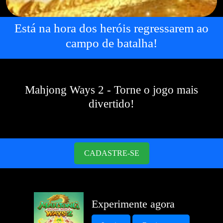
Está na hora dos heróis regressarem ao
campo de batalha!
Mahjong Ways 2 - Torne o jogo mais
divertido!
CADASTRE-SE
Experimente agora