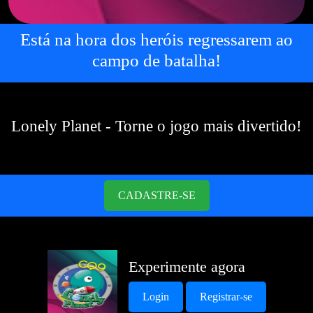
Está na hora dos heróis regressarem ao
campo de batalha!
Lonely Planet - Torne o jogo mais divertido!
CADASTRE-SE
Experimente agora
Login
Registrar-se