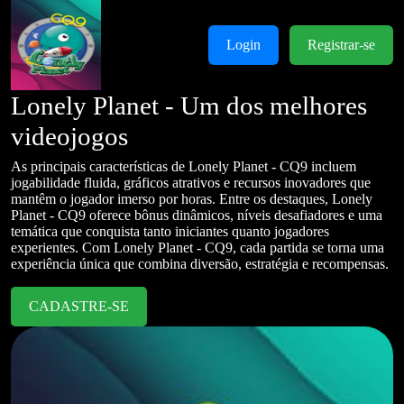
Login
Registrar-se
Lonely Planet - Um dos melhores
videojogos
As principais características de Lonely Planet - CQ9 incluem
jogabilidade fluida, gráficos atrativos e recursos inovadores que
mantêm o jogador imerso por horas. Entre os destaques, Lonely
Planet - CQ9 oferece bônus dinâmicos, níveis desafiadores e uma
temática que conquista tanto iniciantes quanto jogadores
experientes. Com Lonely Planet - CQ9, cada partida se torna uma
experiência única que combina diversão, estratégia e recompensas.
CADASTRE-SE