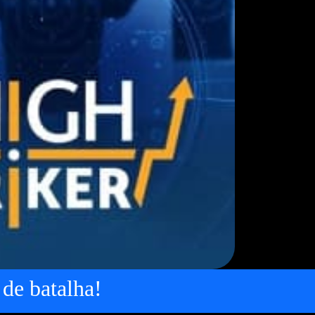
 de batalha!