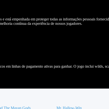
os e está empenhada em proteger todas as informações pessoais forneci
 melhoria contínua da experiência de nossos jogadores.
s em linhas de pagamento ativas para ganhar. O jogo inclui wilds, sca
nd The Mayan Gods
Mr. Hallow-Win