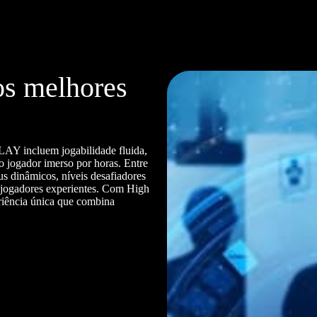
os melhores
PLAY incluem jogabilidade fluida,
o jogador imerso por horas. Entre
 dinâmicos, níveis desafiadores
o jogadores experientes. Com High
riência única que combina