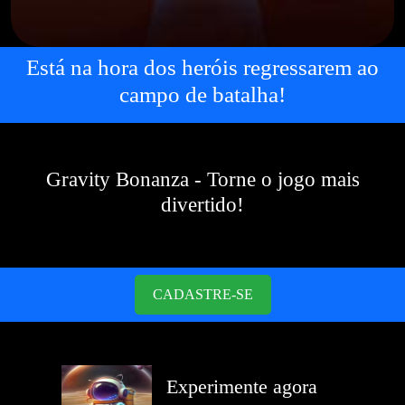
Está na hora dos heróis regressarem ao
campo de batalha!
Gravity Bonanza - Torne o jogo mais
divertido!
CADASTRE-SE
Experimente agora