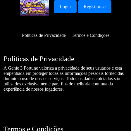
Login
Registrar-se
Políticas de Privacidade
Termos e Condições
Políticas de Privacidade
A Genie 3 Fortune valoriza a privacidade de seus usuários e está
empenhada em proteger todas as informações pessoais fornecidas
durante o uso de nossos serviços. Todos os dados coletados são
utilizados exclusivamente para fins de melhoria contínua da
experiência de nossos jogadores.
Termos e Condições