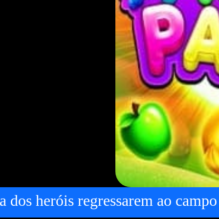
a dos heróis regressarem ao campo