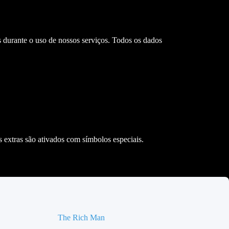
s durante o uso de nossos serviços. Todos os dados
 extras são ativados com símbolos especiais.
The Rich Man