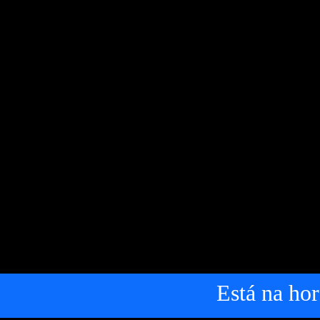
Está na hor