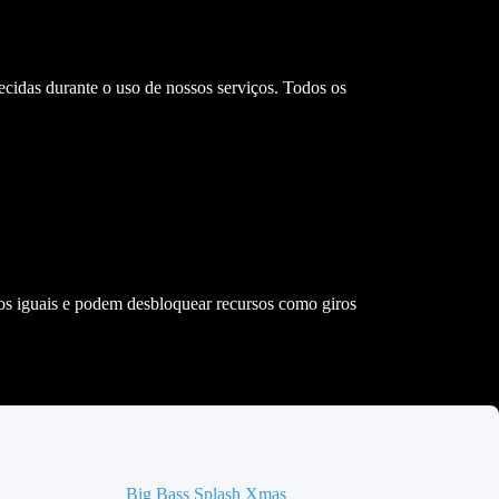
ecidas durante o uso de nossos serviços. Todos os
os iguais e podem desbloquear recursos como giros
Big Bass Splash Xmas