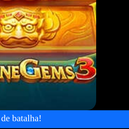
 de batalha!