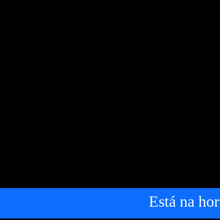
Está na hor