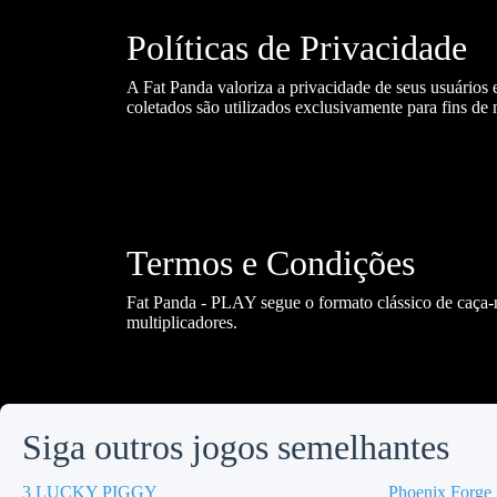
Políticas de Privacidade
A Fat Panda valoriza a privacidade de seus usuários
coletados são utilizados exclusivamente para fins de
Termos e Condições
Fat Panda - PLAY segue o formato clássico de caça-n
multiplicadores.
Siga outros jogos semelhantes
3 LUCKY PIGGY
Phoenix Forge