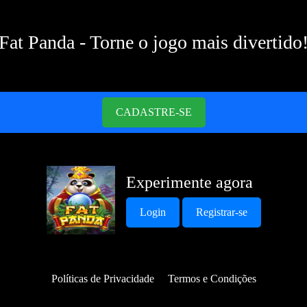
Fat Panda - Torne o jogo mais divertido
CADASTRE-SE
Experimente agora
Login
Registrar-se
Políticas de Privacidade
Termos e Condições