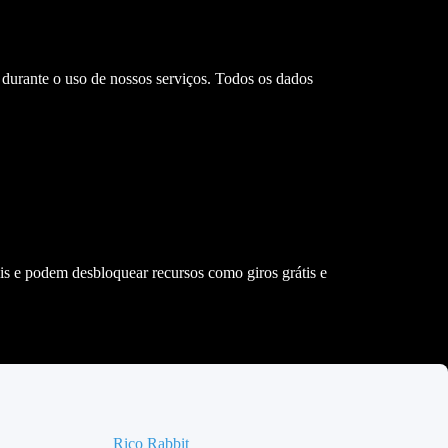
 durante o uso de nossos serviços. Todos os dados
is e podem desbloquear recursos como giros grátis e
Rico Rabbit