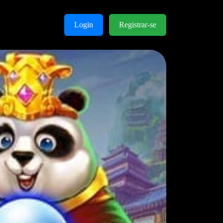
Login
Registrar-se