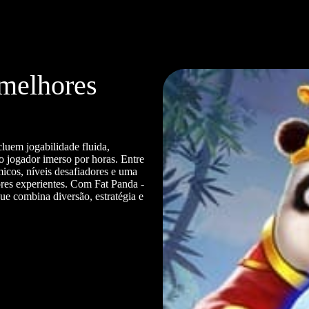
 melhores
cluem jogabilidade fluida,
o jogador imerso por horas. Entre
icos, níveis desafiadores e uma
ores experientes. Com Fat Panda -
ue combina diversão, estratégia e