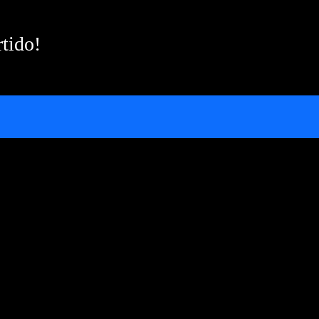
tido!