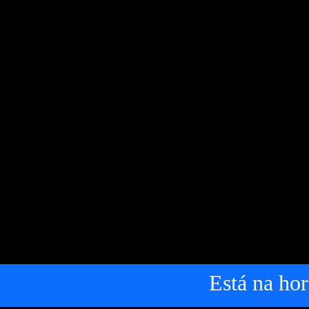
Está na hor