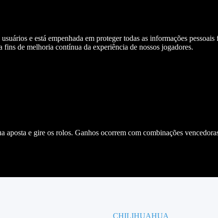
usuários e está empenhada em proteger todas as informações pessoais f
a fins de melhoria contínua da experiência de nossos jogadores.
a aposta e gire os rolos. Ganhos ocorrem com combinações vencedoras
CHILIHUAHUA