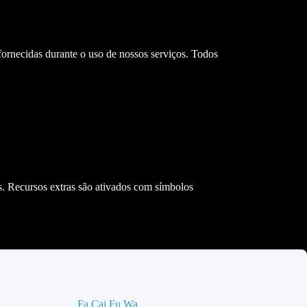
ornecidas durante o uso de nossos serviços. Todos
. Recursos extras são ativados com símbolos
Fa Cai Fu Wa