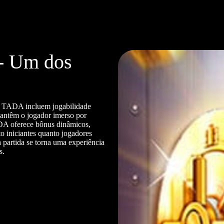
- Um dos
 - TADA incluem jogabilidade
 mantêm o jogador imerso por
DA oferece bônus dinâmicos,
to iniciantes quanto jogadores
artida se torna uma experiência
s.