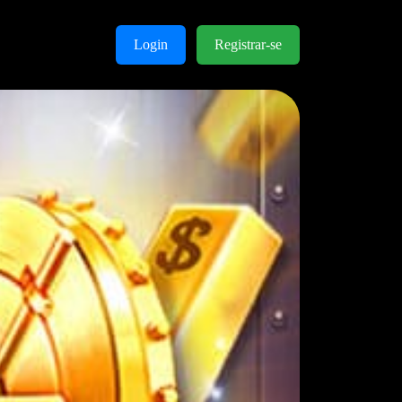
Login
Registrar-se