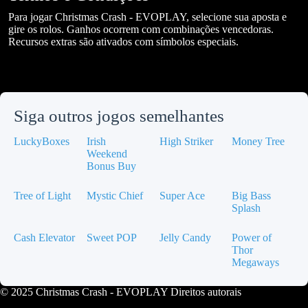
Para jogar Christmas Crash - EVOPLAY, selecione sua aposta e
gire os rolos. Ganhos ocorrem com combinações vencedoras.
Recursos extras são ativados com símbolos especiais.
Siga outros jogos semelhantes
LuckyBoxes
Irish
High Striker
Money Tree
Weekend
Bonus Buy
Tree of Light
Mystic Chief
Super Ace
Big Bass
Splash
Cash Elevator
Sweet POP
Jelly Candy
Power of
Thor
Megaways
© 2025 Christmas Crash - EVOPLAY Direitos autorais