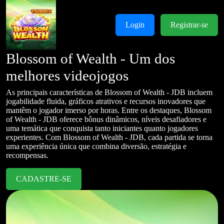
Login
Registrar-se
Blossom of Wealth - Um dos
melhores videojogos
As principais características de Blossom of Wealth - JDB incluem
jogabilidade fluida, gráficos atrativos e recursos inovadores que
mantêm o jogador imerso por horas. Entre os destaques, Blossom
of Wealth - JDB oferece bônus dinâmicos, níveis desafiadores e
uma temática que conquista tanto iniciantes quanto jogadores
experientes. Com Blossom of Wealth - JDB, cada partida se torna
uma experiência única que combina diversão, estratégia e
recompensas.
CADASTRE-SE