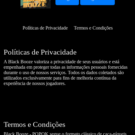
Políticas de Privacidade
Termos e Condições
Políticas de Privacidade
A Black Booze valoriza a privacidade de seus usuários e está
empenhada em proteger todas as informações pessoais fornecidas
durante o uso de nossos serviços. Todos os dados coletados são
utilizados exclusivamente para fins de melhoria contínua da
experiência de nossos jogadores.
Termos e Condições
Black Booze - POPOK segue o formato clássico de caça-níqueis