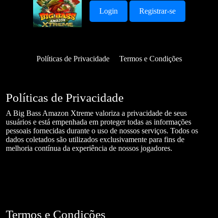
Login
Registrar-se
Políticas de Privacidade
Termos e Condições
Políticas de Privacidade
A Big Bass Amazon Xtreme valoriza a privacidade de seus
usuários e está empenhada em proteger todas as informações
pessoais fornecidas durante o uso de nossos serviços. Todos os
dados coletados são utilizados exclusivamente para fins de
melhoria contínua da experiência de nossos jogadores.
Termos e Condições