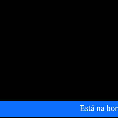
Está na hor