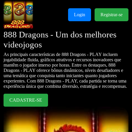
Login
Registrar-se
888 Dragons - Um dos melhores
videojogos
As principais características de 888 Dragons - PLAY incluem
jogabilidade fluida, gráficos atrativos e recursos inovadores que
mantêm o jogador imerso por horas. Entre os destaques, 888
Dragons - PLAY oferece bônus dinâmicos, níveis desafiadores e
uma temática que conquista tanto iniciantes quanto jogadores
experientes. Com 888 Dragons - PLAY, cada partida se torna uma
experiência única que combina diversão, estratégia e recompensas.
CADASTRE-SE