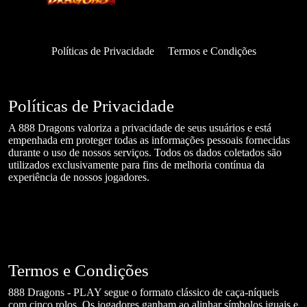
Políticas de Privacidade
Termos e Condições
Políticas de Privacidade
A 888 Dragons valoriza a privacidade de seus usuários e está
empenhada em proteger todas as informações pessoais fornecidas
durante o uso de nossos serviços. Todos os dados coletados são
utilizados exclusivamente para fins de melhoria contínua da
experiência de nossos jogadores.
Termos e Condições
888 Dragons - PLAY segue o formato clássico de caça-níqueis
com cinco rolos. Os jogadores ganham ao alinhar símbolos iguais e