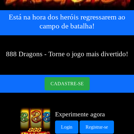
Está na hora dos heróis regressarem ao
campo de batalha!
888 Dragons - Torne o jogo mais divertido!
CADASTRE-SE
Experimente agora
Login
Registrar-se