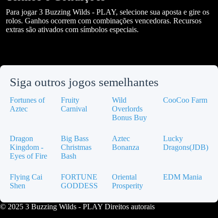
Para jogar 3 Buzzing Wilds - PLAY, selecione sua aposta e gire os
rolos. Ganhos ocorrem com combinações vencedoras. Recursos
extras são ativados com símbolos especiais.
Siga outros jogos semelhantes
Fortunes of
Fruity
Wild
CooCoo Farm
Aztec
Carnival
Overlords
Bonus Buy
Dragon
Big Bass
Aztec
Lucky
Kingdom -
Christmas
Bonanza
Dragons(JDB)
Eyes of Fire
Bash
Flying Cai
FORTUNE
Oriental
EDM Mania
Shen
GODDESS
Prosperity
© 2025 3 Buzzing Wilds - PLAY Direitos autorais