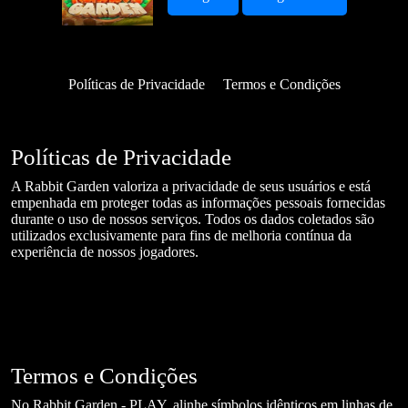
Políticas de Privacidade
Termos e Condições
Políticas de Privacidade
A Rabbit Garden valoriza a privacidade de seus usuários e está
empenhada em proteger todas as informações pessoais fornecidas
durante o uso de nossos serviços. Todos os dados coletados são
utilizados exclusivamente para fins de melhoria contínua da
experiência de nossos jogadores.
Termos e Condições
No Rabbit Garden - PLAY, alinhe símbolos idênticos em linhas de