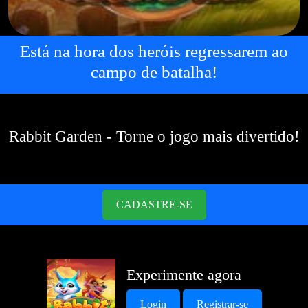
Está na hora dos heróis regressarem ao
campo de batalha!
Rabbit Garden - Torne o jogo mais divertido!
CADASTRE-SE
Experimente agora
Login
Registrar-se