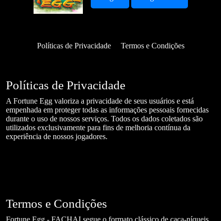
Políticas de Privacidade
Termos e Condições
Políticas de Privacidade
A Fortune Egg valoriza a privacidade de seus usuários e está
empenhada em proteger todas as informações pessoais fornecidas
durante o uso de nossos serviços. Todos os dados coletados são
utilizados exclusivamente para fins de melhoria contínua da
experiência de nossos jogadores.
Termos e Condições
Fortune Egg - FACHAI segue o formato clássico de caça-níqueis